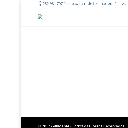
232 981 707 (custo para rede fixa nacional)
Oclusão
specialidade que permite o diagnóstico 
e/ou articular).
23/02/2016
Oclusão
By
vdadmin
© 2017 - Viladente - Todos os Direitos Reservados