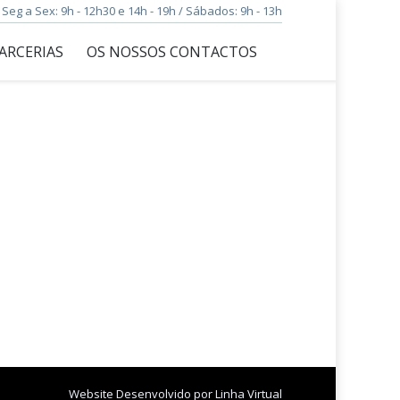
Seg a Sex: 9h - 12h30 e 14h - 19h / Sábados: 9h - 13h
ARCERIAS
OS NOSSOS CONTACTOS
romandibulares e dor orofacial (muscular
Website Desenvolvido por
Linha Virtual