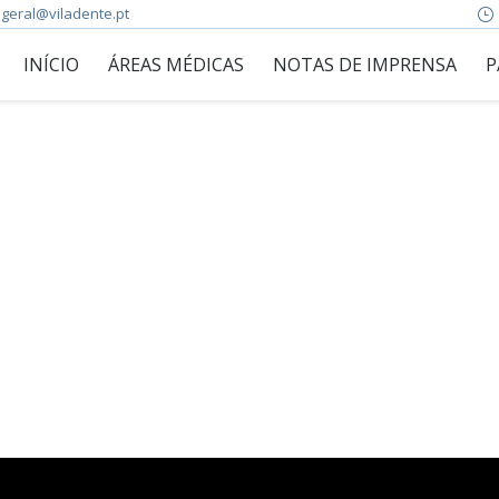
geral@viladente.pt
INÍCIO
ÁREAS MÉDICAS
NOTAS DE IMPRENSA
P
e tratamento dos problemas relacionados com distúrbios tempo